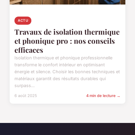
ACTU
Travaux de isolation thermique
et phonique pro : nos conseils
efficaces
Isolation thermique et phonique professionnelle
transforme le confort intérieur en optimisant
énergie et silence. Choisir les bonnes techniques et
matériaux garantit des résultats durables qui
surpass...
6 août 2025
4 min de lecture →