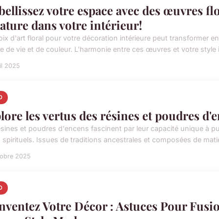
ellissez votre espace avec des œuvres flo
nature dans votre intérieur!
oix d'art floral pour votre décoration intérieure peut transformer 
 de vie et de couleur. L'harmonie entre ces œuvres et votre style in
il 2025
O
lore les vertus des résines et poudres d'
sines et poudres d'encens fascinent par leur capacité unique à purifie
s spirituels. Issues de traditions ancestrales et composées de matiè
tobre 2025
O
nventez Votre Décor : Astuces Pour Fusio