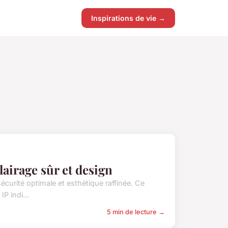
Inspirations de vie →
lairage sûr et design
sécurité optimale et esthétique raffinée. Ce
P indi...
5 min de lecture →