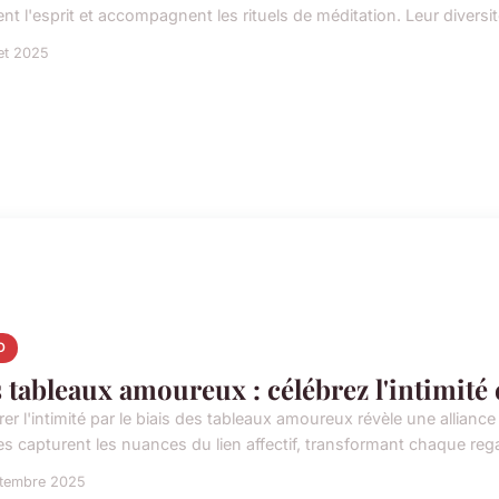
nt l'esprit et accompagnent les rituels de méditation. Leur diversit
let 2025
O
 tableaux amoureux : célébrez l'intimité 
er l'intimité par le biais des tableaux amoureux révèle une allianc
s capturent les nuances du lien affectif, transformant chaque rega
ptembre 2025