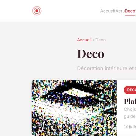
Accueil
Actu
Deco
Accueil
› Deco
Deco
Décoration intérieure et
DEC
Pla
Choisi
guide 
13 juil