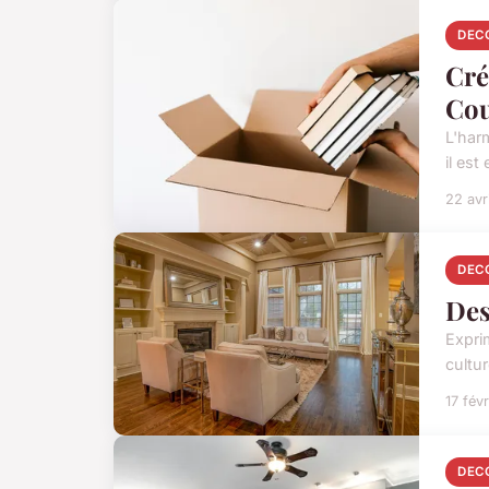
DEC
Cré
Cou
L'harm
il est
22 avr
DEC
Des
Expri
cultur
17 fév
DEC