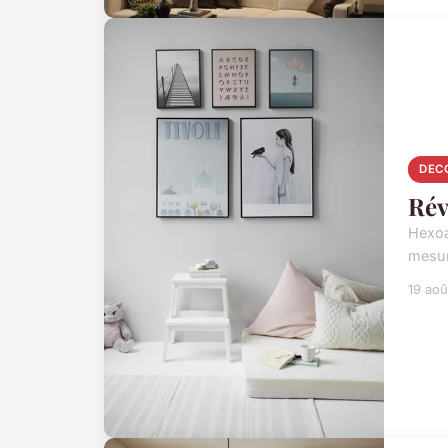
DEC
Rév
Hexoa
mesur
19 aoû