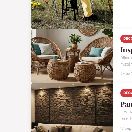
DEC
Ins
Allie
matéri
24 ao
DEC
Pan
Les pa
palett
17 se