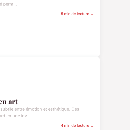
é perm...
5 min de lecture →
en art
e subtile entre émotion et esthétique. Ces
rd en une inv...
4 min de lecture →