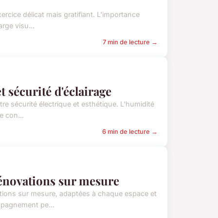
ercice délicat mais gratifiant. L'importance
rge visu...
7 min de lecture →
et sécurité d'éclairage
re sécurité électrique et esthétique. L'humidité
e con...
6 min de lecture →
rénovations sur mesure
vations sur mesure, adaptées à chaque espace et
ompagnement pe...