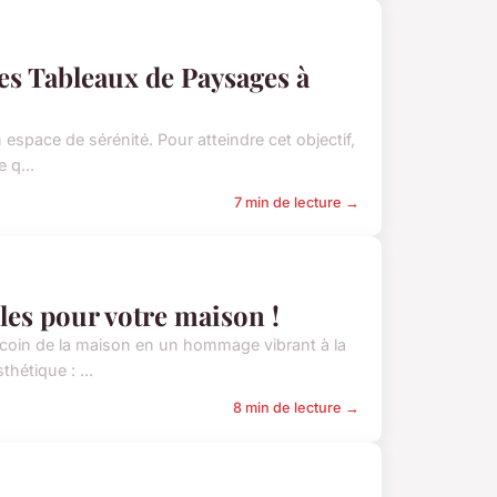
es Tableaux de Paysages à
 espace de sérénité. Pour atteindre cet objectif,
 q...
7 min de lecture →
les pour votre maison !
ecoin de la maison en un hommage vibrant à la
hétique : ...
8 min de lecture →