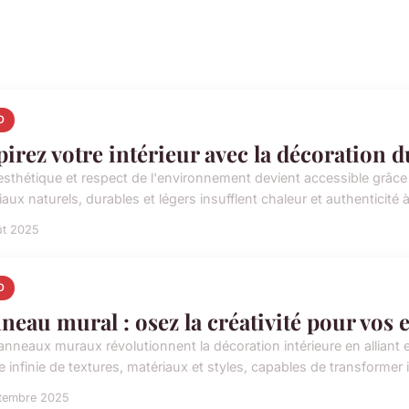
O
pirez votre intérieur avec la décoration 
r esthétique et respect de l'environnement devient accessible grâce
aux naturels, durables et légers insufflent chaleur et authenticité à 
ût 2025
O
neau mural : osez la créativité pour vos 
nneaux muraux révolutionnent la décoration intérieure en alliant es
e infinie de textures, matériaux et styles, capables de transformer 
ptembre 2025