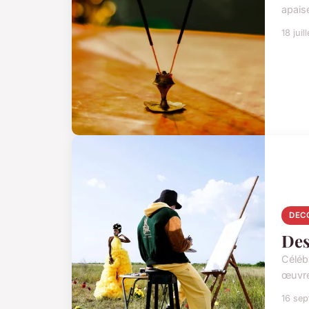
apaise
18 juil
DEC
Des
Célébr
œuvre
16 se