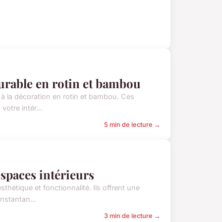
durable en rotin et bambou
 à la décoration en rotin et bambou. Ces
votre intér...
5 min de lecture →
espaces intérieurs
thétique et fonctionnalité. Ils offrent une
instantan...
3 min de lecture →