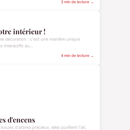
3 min de lecture →
tre intérieur !
ple décoration : c'est une manière unique
interactifs au...
4 min de lecture →
es d'encens
sues d'arbres précieux, elles purifient l'air,