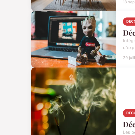
13 se
DEC
Déc
Intég
d'exp
29 jui
DEC
Déc
Les po