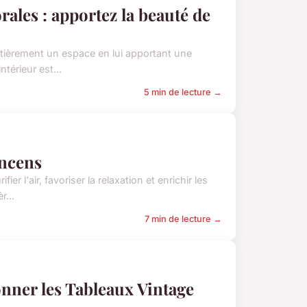
rales : apportez la beauté de
entièrement un espace en lui apportant une
térieur est...
5 min de lecture →
encens
r l'air, favoriser la relaxation et enrichir les
r...
7 min de lecture →
nner les Tableaux Vintage