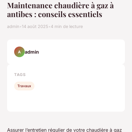
Maintenance chaudière à gaz à
antibes : conseils essentiels
admin
•
14 août 2025
•
4 min de lecture
admin
A
TAGS
Travaux
Assurer l’entretien régulier de votre chaudière à gaz