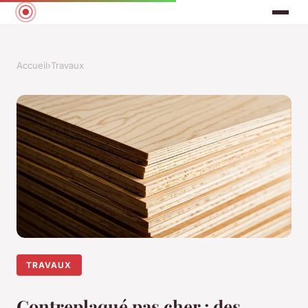
Accueil
›
Travaux
TRAVAUX
Contreplaqué pas cher : des